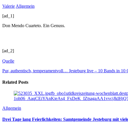
Valerie
Allgemein
[ad_1]
Don Mendo Cuarteto. Ein Genuss.
[ad_2]
Quelle
Pur, authentisch, temperamentvoll…
Jesteburg live – 10 Bands in 10 
Related Posts
Allgemein
Drei Tage lang Feierlichkeiten: Samtgemeinde Jesteburg mit vi