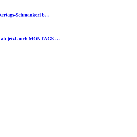
atertags-Schmankerl b…
d ab jetzt auch MONTAGS …