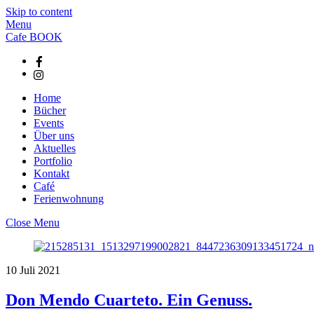
Skip to content
Menu
Cafe BOOK
Home
Bücher
Events
Über uns
Aktuelles
Portfolio
Kontakt
Café
Ferienwohnung
Close Menu
10
Juli
2021
Don Mendo Cuarteto. Ein Genuss.